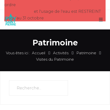
ordre
et l'usage de l'eau est RESTREINT
jusqu'au 31 octobre
Patrimoine
Vous êtes ici :
Accueil
Activités
Patrimoine
Visites du Patrimoine