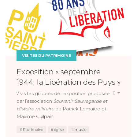
VISITES DU PATRIMOINE
Exposition « septembre
1944, la Libération des Puys »
7 visites guidées de l’exposition proposée
par l’association
Souvenir Sauvegarde et
Histoire militaire
de Patrick Lemaitre et
Maxime Guilpain
Patrimoine
église
musée