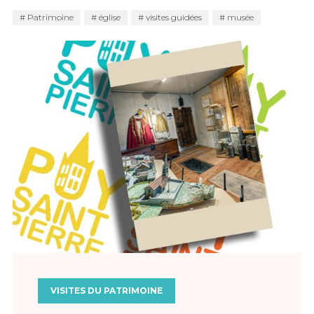
Patrimoine
église
visites guidées
musée
VISITES DU PATRIMOINE