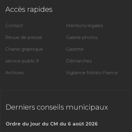
Accès rapides
Contact
Mentions légales
Revue de presse
Galerie photos
Charte graphique
Gazette
service-public.fr
Démarches
Archives
Vigilance Météo France
Derniers conseils municipaux
Ordre du jour du CM du 6 août 2026