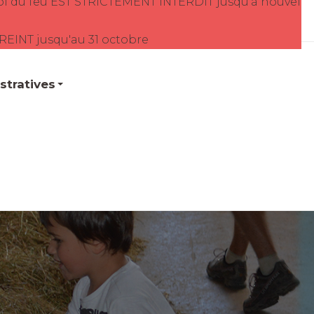
oi du feu EST STRICTEMENT INTERDIT jusqu'à nouvel
TREINT jusqu'au 31 octobre
tratives