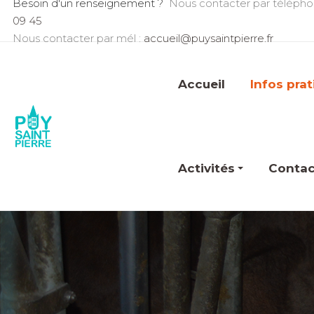
Besoin d'un renseignement ?
Nous contacter par télépho
09 45
Nous contacter par mél :
accueil@puysaintpierre.fr
Accueil
Infos pra
Activités
Contac