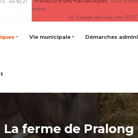
Préfecture des Hautes-Alpes :
tout empl
ne :
04 92 21
ordre
et l'usage de l'eau est RES
tiques
Vie municipale
Démarches adminis
t
La ferme de Pralong