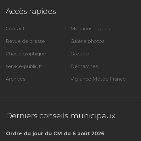
Accès rapides
Contact
Mentions légales
Revue de presse
Galerie photos
Charte graphique
Gazette
service-public.fr
Démarches
Archives
Vigilance Météo France
Derniers conseils municipaux
Ordre du jour du CM du 6 août 2026