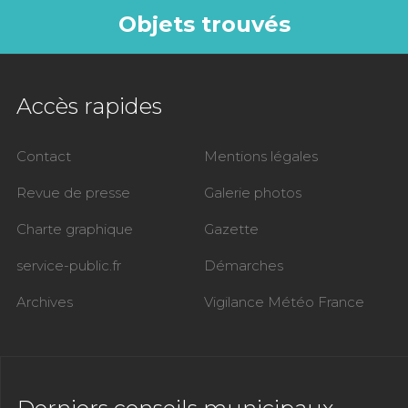
Objets trouvés
Accès rapides
Contact
Mentions légales
Revue de presse
Galerie photos
Charte graphique
Gazette
service-public.fr
Démarches
Archives
Vigilance Météo France