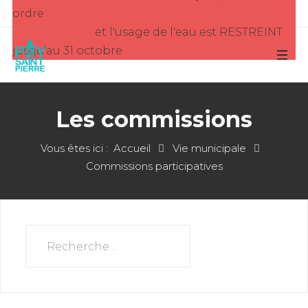
ordre
et l'usage de l'eau est RESTREINT
jusqu'au 31 octobre
Les commissions
Vous êtes ici :
Accueil
Vie municipale
Commissions participatives