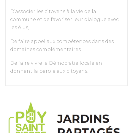
D’associer les citoyens à la vie de la
commune et de favoriser leur dialogue avec
les élus,
De faire appel aux compétences dans des
domaines complémentaires,
De faire vivre la Démocratie locale en
donnant la parole aux citoyens.