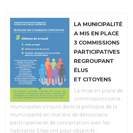
LA MUNICIPALITÉ
A MIS EN PLACE
3 COMMISSIONS
PARTICIPATIVES
REGROUPANT
ÉLUS
ET CITOYENS
La mise en place de
commissions extra-
municipales s’inscrit dans la politique de la
municipalité en matière de démocratie
participative et de concertation avec les
habitants. Elles ont pour objectifs :